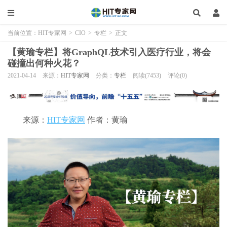
当前位置：
HIT专家网
>
CIO
>
专栏
>
正文
【黄瑜专栏】将GraphQL技术引入医疗行业，将会
碰撞出何种火花？
2021-04-14
来源：
HIT专家网
分类：
专栏
阅读(7453)
评论(0)
来源：
HIT专家网
作者：黄瑜