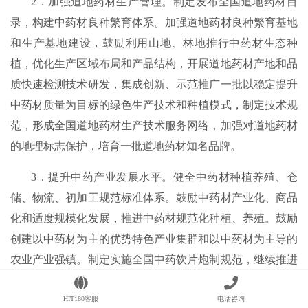
2．加强道地药材生产管理。制定发布全国道地药材目
录，构建中药材良种繁育体系。加强道地药材良种繁育基地
和生产基地建设，鼓励利用山地、林地推行中药材生态种
植，优化生产区域布局和产品结构，开展道地药材产地和品
质快速检测技术研发，集成创新、示范推广一批以稳定提升
中药材质量为目标的绿色生产技术和种植模式，制定技术规
范，形成全国道地药材生产技术服务网络，加强对道地药材
的地理标志保护，培育一批道地药材知名品牌。
3．提升中药产业发展水平。健全中药材种植养殖、仓
储、物流、初加工规范标准体系。鼓励中药材产业化、商品
化和适度规模化发展，推进中药材规范化种植、养殖。鼓励
创建以中药材为主的优势特色产业集群和以中药材为主导的
农业产业强镇。制定实施全国中药饮片炮制规范，继续推进
中药炮制技术传承基地建设，探索将具有独特炮制方法的中
HIT180客服
电话咨询
药饮片纳入中药品种保护范围。加强中药材第三方质量检测