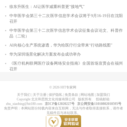
徐东升医生：AI让医学减重科普更“接地气”
中华医学会第三十二次医学信息学术会议将于9月16-19日在沈阳
召开
中华医学会第三十二次医学信息学术会议征集会议论文、科普作
品（二轮）
AI向核心生产系统渗透，华为给医疗行业带来“行动路线图”
华为深圳场景化解决方案发布会成功举办
《医疗机构联网医疗设备网络安全指南》全国首场宣贯会在福州
召开
© 2026
HIT专家网
关于我们
|
关于注册
|
保护隐私
|
免责条款
|
网站地图
|
加盟我们
Copyright
北京和思凯文化传媒有限公司
版权所有
. 投稿邮箱:
zhu_xiaobing@hit180.com
京ICP备12020227号
京公网安备11010802010595号
免责声明：本网站部分转载内容来自互联网，无法与作者取得直接联系，请作者
见稿件后与本站联系。