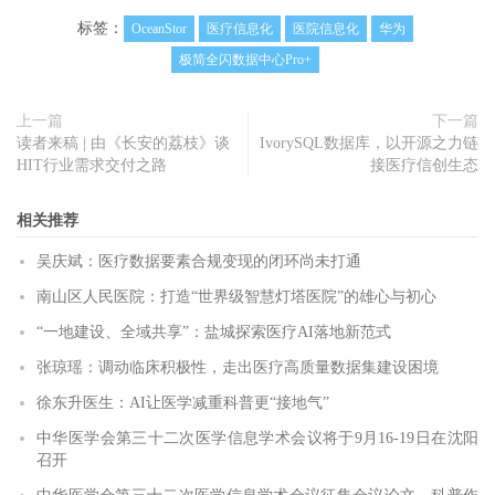
标签：
OceanStor
医疗信息化
医院信息化
华为
极简全闪数据中心Pro+
上一篇
下一篇
读者来稿 | 由《长安的荔枝》谈
IvorySQL数据库，以开源之力链
HIT行业需求交付之路
接医疗信创生态
相关推荐
吴庆斌：医疗数据要素合规变现的闭环尚未打通
南山区人民医院：打造“世界级智慧灯塔医院”的雄心与初心
“一地建设、全域共享”：盐城探索医疗AI落地新范式
张琼瑶：调动临床积极性，走出医疗高质量数据集建设困境
徐东升医生：AI让医学减重科普更“接地气”
中华医学会第三十二次医学信息学术会议将于9月16-19日在沈阳
召开