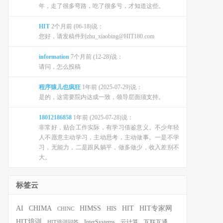
年，走了很多弯路，吃了很多亏，才知道这些。
HIT
2个月前 (06-18)说：
您好，请发稿件到zhu_xiaobing@HIT180.com
information
7个月前 (12-28)说：
请问，怎么投稿
程序猿儿也疯狂
1年前 (2025-07-29)说：
是的，这需要院内达成一致，领导层面须支持。
18012186858
1年前 (2025-07-28)说：
非常好，贴合工作实际，有学习借鉴意义。不少年轻
人不愿意主动学习，主动思考，主动做事。一是不学
习，无能力，二是跟风躺平，做多做少，收入差别不
大。
标签云
HIT
HIT专家网
AI
CHIMA
HIMSS
HIS
CHINC
HIT培训
InterSystems
云计算
互联互通
HIT培训问答