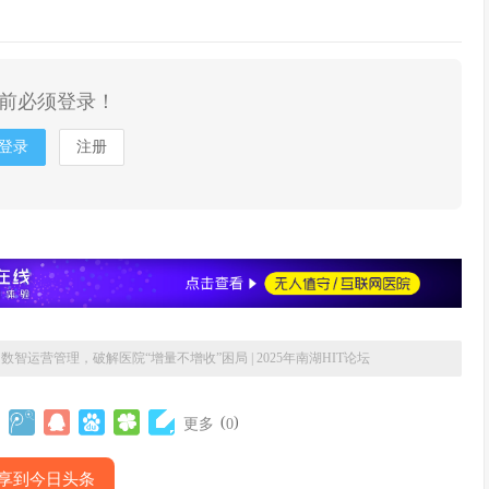
前必须登录！
登录
注册
智运营管理，破解医院“增量不增收”困局 | 2025年南湖HIT论坛
(
)
更多
0
享到今日头条