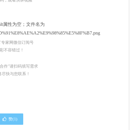
码，观看演讲视频
IT专家网微信订阅号
彩不容错过！
务合作”请扫码填写需求
将尽快与您联系！
赞(
1
)