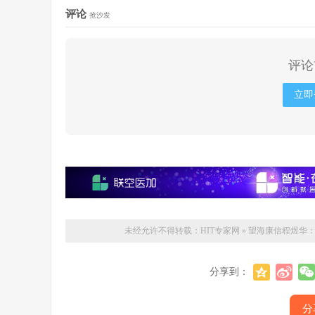
评论
抢沙发
评论
立即
未经允许不得转载：
HIT专家网
»
望海康信程煜华：数
分享到：
分