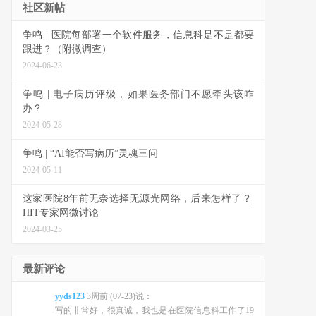
社区新帖
争鸣 | 医院每部署一个软件服务，信息科是不是都要
跟进？（附微调查）
2024-06-23
争鸣 | 电子病历评级，如果医务部门不愿牵头该咋
办？
2024-05-28
争鸣 | “AI能否写病历”灵魂三问
2024-05-11
这家医院8年前无奈选择无源光网络，后来怎样了？|
HIT专家网微讨论
2024-03-25
最新评论
yyds123
3周前 (07-23)说：
写的非常好，很真诚，我也是在医院信息科工作了19