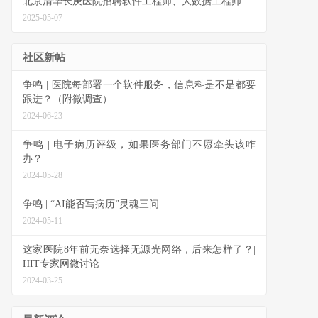
北京清华长庚医院招聘软件工程师、大数据工程师
2025-05-07
社区新帖
争鸣 | 医院每部署一个软件服务，信息科是不是都要
跟进？（附微调查）
2024-06-23
争鸣 | 电子病历评级，如果医务部门不愿牵头该咋
办？
2024-05-28
争鸣 | “AI能否写病历”灵魂三问
2024-05-11
这家医院8年前无奈选择无源光网络，后来怎样了？|
HIT专家网微讨论
2024-03-25