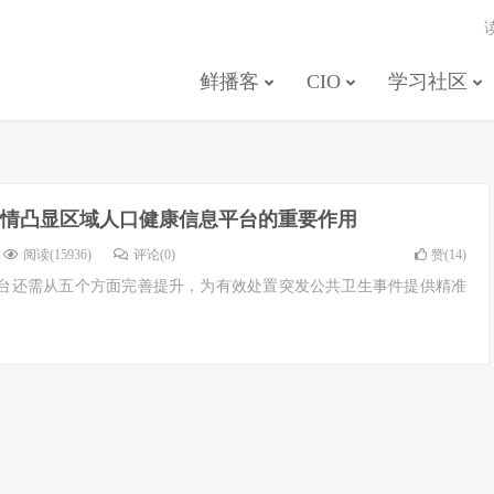
鲜播客
CIO
学习社区
情凸显区域人口健康信息平台的重要作用
阅读(15936)
评论(0)
赞(
14
)
台还需从五个方面完善提升，为有效处置突发公共卫生事件提供精准