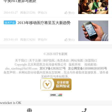
中美HIT差异与差距
2014-03-27
阅读(21220)
评论(2)
赞(
4
)
2013年移动医疗将呈五大新趋势
技术产业
2013-01-10
阅读(12426)
评论(0)
赞(
1
)
© 2026
HIT专家网
关于我们
|
关于注册
|
保护隐私
|
免责条款
|
网站地图
|
加盟我们
Copyright
北京和思凯文化传媒有限公司
版权所有
. 投稿邮箱:
zhu_xiaobing@hit180.com
京ICP备12020227号
京公网安备11010802010595号
免责声明：本网站部分转载内容来自互联网，无法与作者取得直接联系，请作者
见稿件后与本站联系。
wxticket is OK