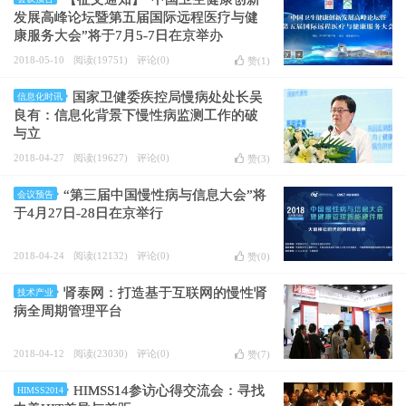
发展高峰论坛暨第五届国际远程医疗与健
康服务大会”将于7月5-7日在京举办
2018-05-10
阅读(19751)
评论(0)
赞(
1
)
国家卫健委疾控局慢病处处长吴
信息化时讯
良有：信息化背景下慢性病监测工作的破
与立
2018-04-27
阅读(19627)
评论(0)
赞(
3
)
“第三届中国慢性病与信息大会”将
会议预告
于4月27日-28日在京举行
2018-04-24
阅读(12132)
评论(0)
赞(
0
)
肾泰网：打造基于互联网的慢性肾
技术产业
病全周期管理平台
2018-04-12
阅读(23030)
评论(0)
赞(
7
)
HIMSS14参访心得交流会：寻找
HIMSS2014