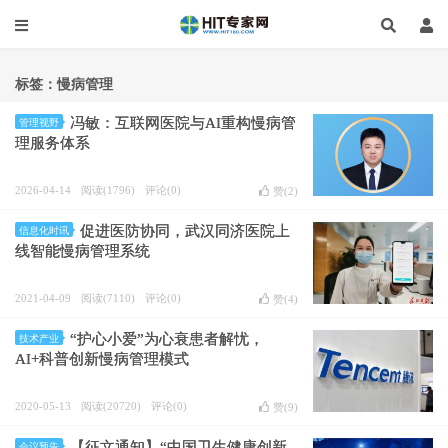
标签：慢病管理
冯敏：互联网医院与AI重构慢病管
管理视野
理服务体系
2026-04-14
阅读(1796)
评论(0)
赞(
2
)
促进医防协同，武汉同济医院上
信息化时讯
线智能慢病管理系统
2021-04-09
阅读(7110)
评论(0)
赞(
4
)
“护心小爱”为心衰患者解忧，
技术产业
AI+科普创新慢病管理模式
2020-05-13
阅读(20720)
评论(0)
赞(
9
)
【征文通知】“中国卫生健康创新
会议预告