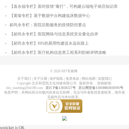
【袁永福专栏】面对疫情“毒打”，可构建云端电子病历知识库
【黄瑜专栏】基于数据中台构建临床数据中心
郝尚永专栏：医院后勤服务的疫情防控要点
【郝尚永专栏】医院网络与信息系统安全量化自评
【郝尚永专栏】HIS的易用性建设永远在路上
【郝尚永专栏】医疗机构信息类工程系列职称评聘攻略
© 2026
HIT专家网
关于我们
|
关于注册
|
保护隐私
|
免责条款
|
网站地图
|
加盟我们
Copyright
北京和思凯文化传媒有限公司
版权所有
. 投稿邮箱:
zhu_xiaobing@hit180.com
京ICP备12020227号
京公网安备11010802010595号
免责声明：本网站部分转载内容来自互联网，无法与作者取得直接联系，请作者
见稿件后与本站联系。
wxticket is OK