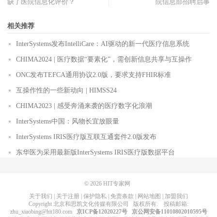
缺了医院信息化评价？
院信息部招聘启事
相关推荐
InterSystems发布IntelliCare：AI驱动的新一代医疗信息系统
CHIMA2024 | 医疗数据“要素化”，需创新信息共享与互操作
ONC发布TEFCA通用协议2.0版，要求支持FHIR标准
互操作性的一些新动向 | HIMSS24
CHIMA2023 | 感受奔涌来袭的医疗数字化浪潮
InterSystems中国：风物长宜放眼量
InterSystems IRIS医疗版互联互通套件2.0版发布
东华医为采用最新版InterSystems IRIS医疗版数据平台
© 2026
HIT专家网
关于我们
|
关于注册
|
保护隐私
|
免责条款
|
网站地图
|
加盟我们
Copyright
北京和思凯文化传媒有限公司
版权所有
. 投稿邮箱:
zhu_xiaobing@hit180.com
京ICP备12020227号
京公网安备11010802010595号