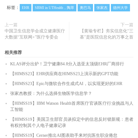
标签：
EHR
SBMI in UTHealth，陶萃
奥巴马
张家杰
德州大学
上一篇
下一篇
中国卫生信息学会成立健康医疗
【黄瑜专栏】夯实信息化“三
大数据“互联网+”医疗专委会
基”是医院信息化的万事之首
相关推荐
KLAS评分出炉！卫宁健康84.8分入选亚太顶级EHR厂商排行
【HIMSS23】EHR供应商在HIMSS23上演示新的GPT功能
【HIMSS23】Epic与微软合作生成式AI，以实现更好的EHR
张家杰教授：为什么选择生物医学信息学？
【HIMSS19】IBM Watson Health首席医疗官谈医疗行业挑战与人
工智能
【HIMSS19】美国卫生部官员谈拟定中的信息反封锁新规：患者
有权控制其个人电子健康记录
【HIMSS19】Cerner推出AI图表助手来对抗医生职业倦怠