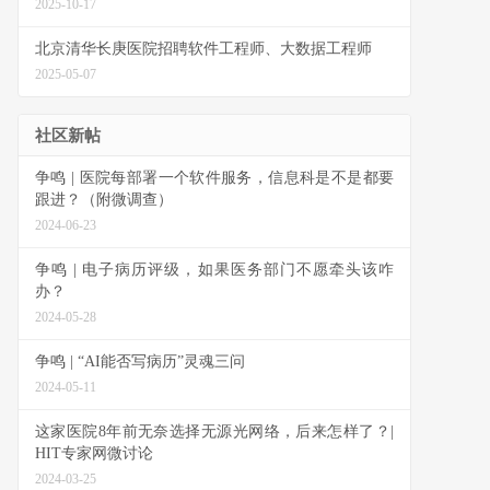
2025-10-17
北京清华长庚医院招聘软件工程师、大数据工程师
2025-05-07
社区新帖
争鸣 | 医院每部署一个软件服务，信息科是不是都要
跟进？（附微调查）
2024-06-23
争鸣 | 电子病历评级，如果医务部门不愿牵头该咋
办？
2024-05-28
争鸣 | “AI能否写病历”灵魂三问
2024-05-11
这家医院8年前无奈选择无源光网络，后来怎样了？|
HIT专家网微讨论
2024-03-25