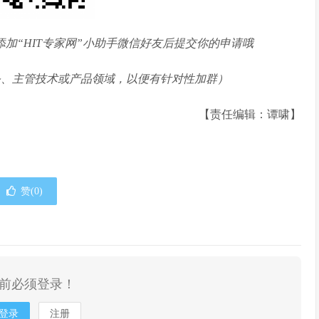
添加“HIT专家网”小助手微信好友后提交你的申请哦
务、主管技术或产品领域，以便有针对性加群）
【责任编辑：谭啸】
赞(
0
)
前必须登录！
登录
注册