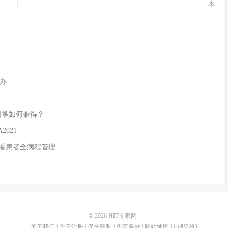
本
办
和熊掌如何兼得？
021
孩看患者全病程管理
© 2026
HIT专家网
关于我们
|
关于注册
|
保护隐私
|
免责条款
|
网站地图
|
加盟我们