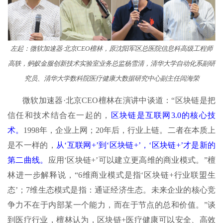
左起：微软加速器·北京CEO檀林，原沈阳军区总医院信息科高级工程师
高轶，蚂蚁金服创新技术实验室业务总监杨雪清，清华大学自动化系副研
究员、清华大学数科院医疗健康大数据研究中心副主任闾海荣
微软加速器·北京CEO檀林在演讲中谈道：“区块链是把
信任和技术结合在一起的，
区块链是互联网3.0的核心技
术。
1998年，企业上网；20年后，行业上链。二者在本质上
是不一样的，
从‘互联网+’到‘区块链+’，‘区块链+’才是新的
第二曲线。
应用‘区块链+’可以建立更高维的商业模式。”檀
林进一步解释说，“6维商业模式是指‘区块链+行业联盟生
态’；7维生态模式是指：通证经济生态。未来企业的核心竞
争力不在于内部某一个能力，而在于节点的总和价值。”谈
到医疗行业，檀林认为，区块链+医疗健康可以安全、高效