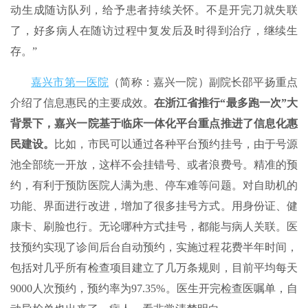
动生成随访队列，给予患者持续关怀。不是开完刀就失联
了，好多病人在随访过程中复发后及时得到治疗，继续生
存。”
嘉兴市第一医院
（简称：嘉兴一院）副院长邵平扬重点
介绍了信息惠民的主要成效。
在浙江省推行“最多跑一次”大
背景下，嘉兴一院基于临床一体化平台重点推进了信息化惠
民建设。
比如，市民可以通过各种平台预约挂号，由于号源
池全部统一开放，这样不会挂错号、或者浪费号。精准的预
约，有利于预防医院人满为患、停车难等问题。对自助机的
功能、界面进行改进，增加了很多挂号方式。用身份证、健
康卡、刷脸也行。无论哪种方式挂号，都能与病人关联。医
技预约实现了诊间后台自动预约，实施过程花费半年时间，
包括对几乎所有检查项目建立了几万条规则，目前平均每天
9000人次预约，预约率为97.35%。医生开完检查医嘱单，自