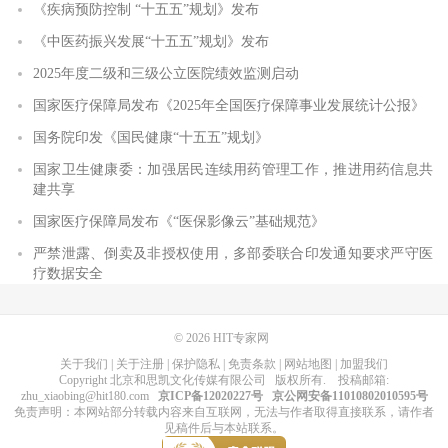
《疾病预防控制 “十五五”规划》发布
《中医药振兴发展“十五五”规划》发布
2025年度二级和三级公立医院绩效监测启动
国家医疗保障局发布《2025年全国医疗保障事业发展统计公报》
国务院印发《国民健康“十五五”规划》
国家卫生健康委：加强居民连续用药管理工作，推进用药信息共
建共享
国家医疗保障局发布《“医保影像云”基础规范》
严禁泄露、倒卖及非授权使用，多部委联合印发通知要求严守医
疗数据安全
© 2026
HIT专家网
关于我们
|
关于注册
|
保护隐私
|
免责条款
|
网站地图
|
加盟我们
Copyright
北京和思凯文化传媒有限公司
版权所有
. 投稿邮箱:
zhu_xiaobing@hit180.com
京ICP备12020227号
京公网安备11010802010595号
免责声明：本网站部分转载内容来自互联网，无法与作者取得直接联系，请作者
见稿件后与本站联系。