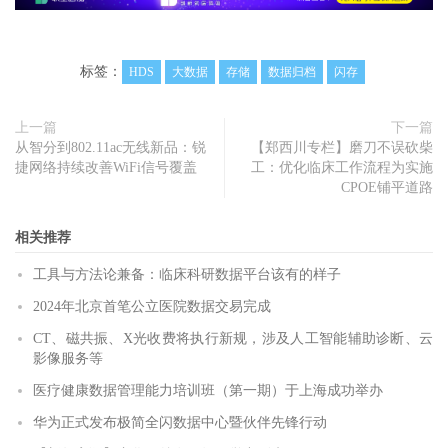
标签：
HDS
大数据
存储
数据归档
闪存
上一篇
下一篇
从智分到802.11ac无线新品：锐
【郑西川专栏】磨刀不误砍柴
捷网络持续改善WiFi信号覆盖
工：优化临床工作流程为实施
CPOE铺平道路
相关推荐
工具与方法论兼备：临床科研数据平台该有的样子
2024年北京首笔公立医院数据交易完成
CT、磁共振、X光收费将执行新规，涉及人工智能辅助诊断、云
影像服务等
医疗健康数据管理能力培训班（第一期）于上海成功举办
华为正式发布极简全闪数据中心暨伙伴先锋行动