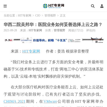
当前位置：
HIT专家网
>
CIO
>
管理视野
>
正文
华西二院吴邦华：医院业务如何妥善选择上云之路？
2021-09-28
来源：
HIT专家网
分类：
管理视野
阅读(17212)
评论(0)
来源：
HIT专家网
作者：姜浩 根据录音整理
“我们对业务上云进行了多方面的安全考量，并最终明
确基于5G技术和专线技术，打造‘两地三中心’的双活体系架
构，以及‘云端-本地’实时飘移的容灾保护机制。”
在大部分医疗机构对医疗业务能否上云、如何上云还处
于观望与讨论阶段时，已有先行者迈出了坚实的步伐。
CHIMA 2021
期间，在
VMware
公司联合HIT专家网举办