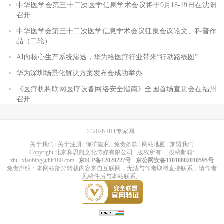
中华医学会第三十二次医学信息学术会议将于9月16-19日在沈阳
召开
中华医学会第三十二次医学信息学术会议征集会议论文、科普作
品（二轮）
AI向核心生产系统渗透，华为给医疗行业带来“行动路线图”
华为深圳场景化解决方案发布会成功举办
《医疗机构联网医疗设备网络安全指南》全国首场宣贯会在福州
召开
© 2026
HIT专家网
关于我们
|
关于注册
|
保护隐私
|
免责条款
|
网站地图
|
加盟我们
Copyright
北京和思凯文化传媒有限公司
版权所有
. 投稿邮箱:
zhu_xiaobing@hit180.com
京ICP备12020227号
京公网安备11010802010595号
免责声明：本网站部分转载内容来自互联网，无法与作者取得直接联系，请作者
见稿件后与本站联系。