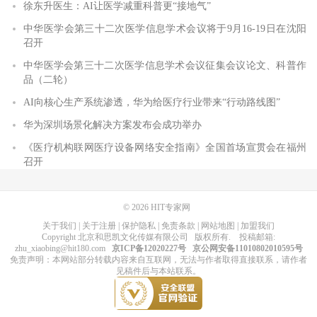
徐东升医生：AI让医学减重科普更“接地气”
中华医学会第三十二次医学信息学术会议将于9月16-19日在沈阳
召开
中华医学会第三十二次医学信息学术会议征集会议论文、科普作
品（二轮）
AI向核心生产系统渗透，华为给医疗行业带来“行动路线图”
华为深圳场景化解决方案发布会成功举办
《医疗机构联网医疗设备网络安全指南》全国首场宣贯会在福州
召开
© 2026
HIT专家网
关于我们
|
关于注册
|
保护隐私
|
免责条款
|
网站地图
|
加盟我们
Copyright
北京和思凯文化传媒有限公司
版权所有
. 投稿邮箱:
zhu_xiaobing@hit180.com
京ICP备12020227号
京公网安备11010802010595号
免责声明：本网站部分转载内容来自互联网，无法与作者取得直接联系，请作者
见稿件后与本站联系。