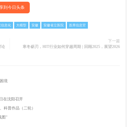
享到今日头条
院信息化
大模型
安徽
安徽省立医院
首席信息官
下一篇
对论
寒冬砺刃，HIT行业如何穿越周期 | 回顾2025，展望2026
困境
9日在沈阳召开
、科普作品（二轮）
线图”