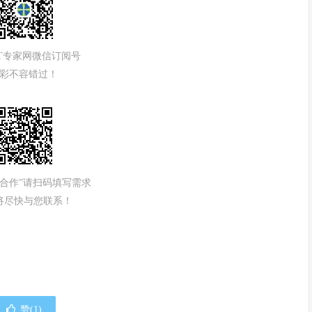
IT专家网微信订阅号
彩不容错过！
务合作”请扫码填写需求
将尽快与您联系！
赞(
1
)