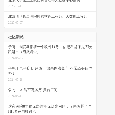
北京大学第三医院信息管理与大数据中心招聘
2025-10-17
北京清华长庚医院招聘软件工程师、大数据工程师
2025-05-07
社区新帖
争鸣 | 医院每部署一个软件服务，信息科是不是都要
跟进？（附微调查）
2024-06-23
争鸣 | 电子病历评级，如果医务部门不愿牵头该咋
办？
2024-05-28
争鸣 | “AI能否写病历”灵魂三问
2024-05-11
这家医院8年前无奈选择无源光网络，后来怎样了？|
HIT专家网微讨论