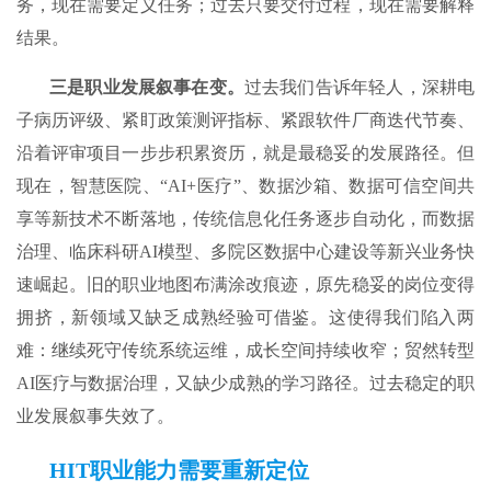
务，现在需要定义任务；过去只要交付过程，现在需要解释
结果。
三是
职业发展叙事在变。
过去我们告诉年轻人，深耕电
子病历评级、紧盯政策测评指标、紧跟软件厂商迭代节奏、
沿着评审项目一步步积累资历，就是最稳妥的发展路径。但
现在，智慧医院、“AI+医疗”、数据沙箱、数据可信空间共
享等新技术不断落地，传统信息化任务逐步自动化，而数据
治理、临床科研AI模型、多院区数据中心建设等新兴业务快
速崛起。旧的职业地图布满涂改痕迹，原先稳妥的岗位变得
拥挤，新领域又缺乏成熟经验可借鉴。这使得我们陷入两
难：继续死守传统系统运维，成长空间持续收窄；贸然转型
AI医疗与数据治理，又缺少成熟的学习路径。过去稳定的职
业发展叙事失效了。
HIT
职业
能力
需要
重新定位