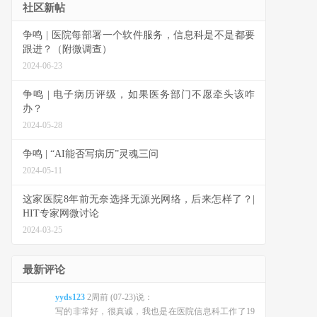
社区新帖
争鸣 | 医院每部署一个软件服务，信息科是不是都要
跟进？（附微调查）
2024-06-23
争鸣 | 电子病历评级，如果医务部门不愿牵头该咋
办？
2024-05-28
争鸣 | “AI能否写病历”灵魂三问
2024-05-11
这家医院8年前无奈选择无源光网络，后来怎样了？|
HIT专家网微讨论
2024-03-25
最新评论
yyds123
2周前 (07-23)说：
写的非常好，很真诚，我也是在医院信息科工作了19