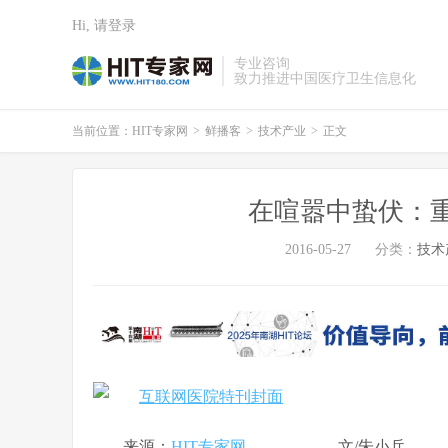
Hi, 请登录
专业咨询
致力推进中国医疗卫生信息化
当前位置：
HIT专家网
>
鲜播客
>
技术产业
>
正文
在喧嚣中蛰伏：
2016-05-27
分类：
技术
来源：
HIT专家网
文/朱小兵