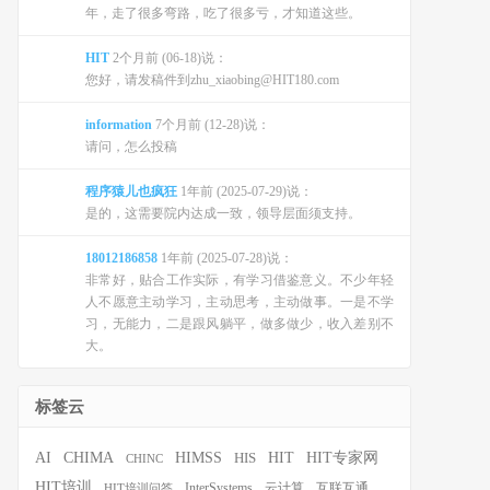
年，走了很多弯路，吃了很多亏，才知道这些。
HIT
2个月前 (06-18)说：
您好，请发稿件到zhu_xiaobing@HIT180.com
information
7个月前 (12-28)说：
请问，怎么投稿
程序猿儿也疯狂
1年前 (2025-07-29)说：
是的，这需要院内达成一致，领导层面须支持。
18012186858
1年前 (2025-07-28)说：
非常好，贴合工作实际，有学习借鉴意义。不少年轻
人不愿意主动学习，主动思考，主动做事。一是不学
习，无能力，二是跟风躺平，做多做少，收入差别不
大。
标签云
HIT
HIT专家网
AI
CHIMA
HIMSS
HIS
CHINC
HIT培训
InterSystems
云计算
互联互通
HIT培训问答