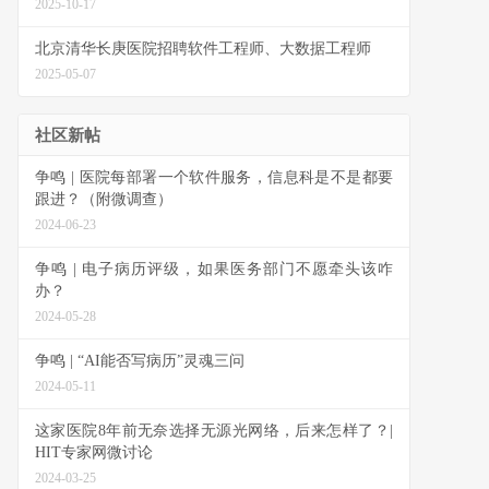
2025-10-17
北京清华长庚医院招聘软件工程师、大数据工程师
2025-05-07
社区新帖
争鸣 | 医院每部署一个软件服务，信息科是不是都要
跟进？（附微调查）
2024-06-23
争鸣 | 电子病历评级，如果医务部门不愿牵头该咋
办？
2024-05-28
争鸣 | “AI能否写病历”灵魂三问
2024-05-11
这家医院8年前无奈选择无源光网络，后来怎样了？|
HIT专家网微讨论
2024-03-25