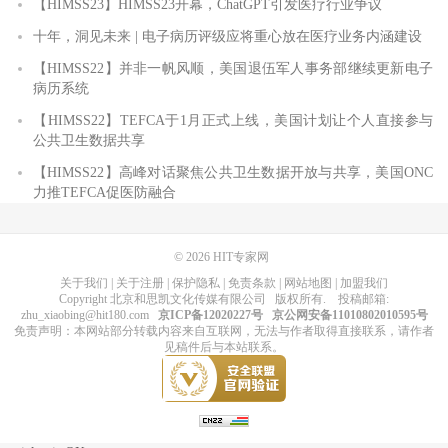
【HIMSS23】HIMSS23开幕，ChatGPT引发医疗行业争议
十年，洞见未来 | 电子病历评级应将重心放在医疗业务内涵建设
【HIMSS22】并非一帆风顺，美国退伍军人事务部继续更新电子
病历系统
【HIMSS22】TEFCA于1月正式上线，美国计划让个人直接参与
公共卫生数据共享
【HIMSS22】高峰对话聚焦公共卫生数据开放与共享，美国ONC
力推TEFCA促医防融合
© 2026
HIT专家网
关于我们
|
关于注册
|
保护隐私
|
免责条款
|
网站地图
|
加盟我们
Copyright
北京和思凯文化传媒有限公司
版权所有
. 投稿邮箱:
zhu_xiaobing@hit180.com
京ICP备12020227号
京公网安备11010802010595号
免责声明：本网站部分转载内容来自互联网，无法与作者取得直接联系，请作者
见稿件后与本站联系。