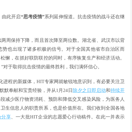
，由此开启
“思考疫情”
系列延伸报道。抗击疫情的战斗还在继
连续两周保持下降，而且首次降至两位数。湖北省、武汉市以背
态势也出现了诸多积极的信号。对于全国其他省市自治区而
的松懈，在抓好联防联控的同时，有序恢复生产和经济活动。
。”对于取得抗击疫情的最终胜利，我们满怀信心。
化进程的新媒体，HIT专家网就敏锐地意识到，有必要关注卫
默奉献和宝贵经验，并从1月24日
除夕之日即启动
和
持续开
手段减少医疗物资消耗、预防和降低交叉感染风险，为医务人
下卫生信息人的职责所系，也是价值所在。我们收到全国各地
验分享
、一大批HIT企业的志愿爱心行动稿件。在此一并表示