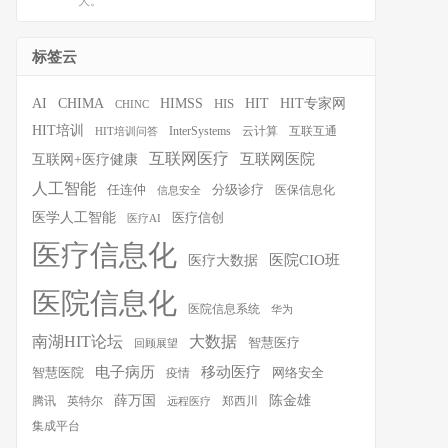
大。
标签云
HIT
HIT专家网
AI
CHIMA
HIMSS
HIS
CHINC
HIT培训
InterSystems
云计算
互联互通
HIT培训问答
互联网医疗
互联网医院
互联网+医疗健康
人工智能
任连仲
分级诊疗
医保信息化
信息安全
医学人工智能
医疗信创
医疗AI
医疗信息化
医院CIO班
医疗大数据
医院信息化
医院信息系统
华为
南湖HIT论坛
大数据
智慧医疗
回顾展望
移动医疗
电子病历
智慧医院
疫情
网络安全
薛万国
陈金雄
腾讯
英特尔
郑西川
远程医疗
集成平台