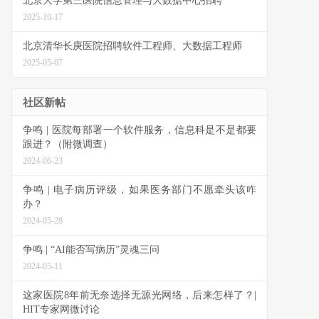
北京大学第三医院信息管理与大数据中心招聘
2025-10-17
北京清华长庚医院招聘软件工程师、大数据工程师
2025-05-07
社区新帖
争鸣 | 医院每部署一个软件服务，信息科是不是都要
跟进？（附微调查）
2024-06-23
争鸣 | 电子病历评级，如果医务部门不愿牵头该咋
办？
2024-05-28
争鸣 | “AI能否写病历”灵魂三问
2024-05-11
这家医院8年前无奈选择无源光网络，后来怎样了？|
HIT专家网微讨论