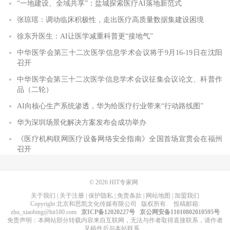
“一地建设、全域共享”：盐城探索医疗AI落地新范式
张琼瑶：调动临床积极性，走出医疗高质量数据集建设困境
徐东升医生：AI让医学减重科普更“接地气”
中华医学会第三十二次医学信息学术会议将于9月16-19日在沈阳
召开
中华医学会第三十二次医学信息学术会议征集会议论文、科普作
品（二轮）
AI向核心生产系统渗透，华为给医疗行业带来“行动路线图”
华为深圳场景化解决方案发布会成功举办
《医疗机构联网医疗设备网络安全指南》全国首场宣贯会在福州
召开
© 2026
HIT专家网
关于我们
|
关于注册
|
保护隐私
|
免责条款
|
网站地图
|
加盟我们
Copyright
北京和思凯文化传媒有限公司
版权所有
. 投稿邮箱:
zhu_xiaobing@hit180.com
京ICP备12020227号
京公网安备11010802010595号
免责声明：本网站部分转载内容来自互联网，无法与作者取得直接联系，请作者
见稿件后与本站联系。