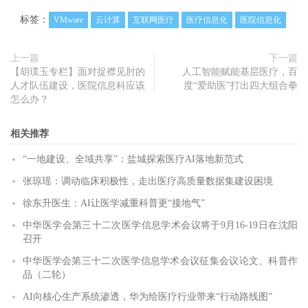
标签：
VMware
云计算
互联网医疗
医疗信息化
医院信息化
上一篇
下一篇
【胡璞玉专栏】面对捉襟见肘的
人工智能赋能基层医疗，百
人才队伍建设，医院信息科应该
度“爱助医”打出四大组合拳
怎么办？
相关推荐
“一地建设、全域共享”：盐城探索医疗AI落地新范式
张琼瑶：调动临床积极性，走出医疗高质量数据集建设困境
徐东升医生：AI让医学减重科普更“接地气”
中华医学会第三十二次医学信息学术会议将于9月16-19日在沈阳
召开
中华医学会第三十二次医学信息学术会议征集会议论文、科普作
品（二轮）
AI向核心生产系统渗透，华为给医疗行业带来“行动路线图”