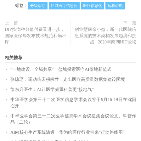
标签：
分级诊疗
区域医疗信息化
医疗信息化
远程心电
上一篇
下一篇
DIP按病种分值付费又进一步，
创业慧康余小益：新一代医院信
国家医保局发布技术规范和病种
息系统的技术架构发展趋势和挑
库
战 | 2020年南湖HIT论坛
相关推荐
“一地建设、全域共享”：盐城探索医疗AI落地新范式
张琼瑶：调动临床积极性，走出医疗高质量数据集建设困境
徐东升医生：AI让医学减重科普更“接地气”
中华医学会第三十二次医学信息学术会议将于9月16-19日在沈阳
召开
中华医学会第三十二次医学信息学术会议征集会议论文、科普作
品（二轮）
AI向核心生产系统渗透，华为给医疗行业带来“行动路线图”