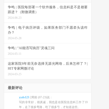
争鸣 | 医院每部署一个软件服务，信息科是不是都要
跟进？（附微调查）
2024-06-23
争鸣 | 电子病历评级，如果医务部门不愿牵头该咋
办？
2024-05-28
争鸣 | “AI能否写病历”灵魂三问
2024-05-11
这家医院8年前无奈选择无源光网络，后来怎样了？|
HIT专家网微讨论
2024-03-25
最新评论
yyds123
2周前 (07-23)说：
写的非常好，很真诚，我也是在医院信息科工作了19
年，走了很多弯路，吃了很多亏，才知道这些。