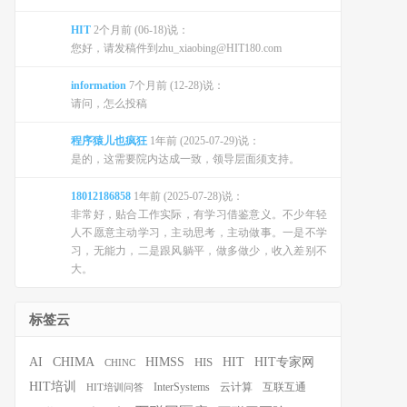
HIT
2个月前 (06-18)说：
您好，请发稿件到zhu_xiaobing@HIT180.com
information
7个月前 (12-28)说：
请问，怎么投稿
程序猿儿也疯狂
1年前 (2025-07-29)说：
是的，这需要院内达成一致，领导层面须支持。
18012186858
1年前 (2025-07-28)说：
非常好，贴合工作实际，有学习借鉴意义。不少年轻
人不愿意主动学习，主动思考，主动做事。一是不学
习，无能力，二是跟风躺平，做多做少，收入差别不
大。
标签云
HIT
HIT专家网
AI
CHIMA
HIMSS
HIS
CHINC
HIT培训
InterSystems
云计算
互联互通
HIT培训问答