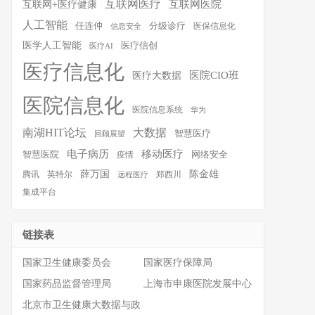
互联网医疗
互联网医院
互联网+医疗健康
人工智能
任连仲
分级诊疗
医保信息化
信息安全
医学人工智能
医疗信创
医疗AI
医疗信息化
医院CIO班
医疗大数据
医院信息化
医院信息系统
华为
南湖HIT论坛
大数据
智慧医疗
回顾展望
移动医疗
电子病历
智慧医院
疫情
网络安全
薛万国
陈金雄
腾讯
英特尔
郑西川
远程医疗
集成平台
链接表
国家卫生健康委员会
国家医疗保障局
国家药品监督管理局
上海市申康医院发展中心
北京市卫生健康大数据与政