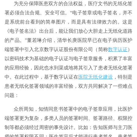
为充分保障医患双方的合法权益，医疗文书的无纸化签
署必须合法合规、安全可信。“电子签章或电子签名，并不
是系统前台看到的简单图片，而是具有法律效力的。这是
《电子签名法》出台后，能让我们放心大胆走上无纸化道路
的产品。”董若琳介绍，清华长庚医院早已在电子病历医护
端签署中引入北京数字认证股份有限公司（简称
数字认证
）
以密码技术为基础的电子认证与电子签章服务，积累了丰富
的应用经验，因此也水到渠成地将其引入了患者无纸化签署
中。在此过程中，基于数字认证在
医院无纸化建设
，特别是
患者无纸化签署领域的丰富经验，双方共同解决了一些难点
问题：
众所周知，知情同意书签署中的电子签章应用，比医护
端签署更为复杂，多类人员的签署时间、签署路径、权限控
制等都必须经过周密的事先设计。比如：告知医师与主刀医
师的签署权限不同；医生签完后才能进行患者签名，患者签