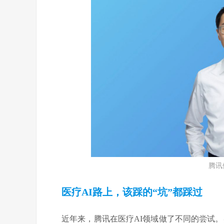
腾讯
医疗
AI
路上
，
该踩的“坑”都踩过
近年来，腾讯在医疗AI领域做了不同的尝试。