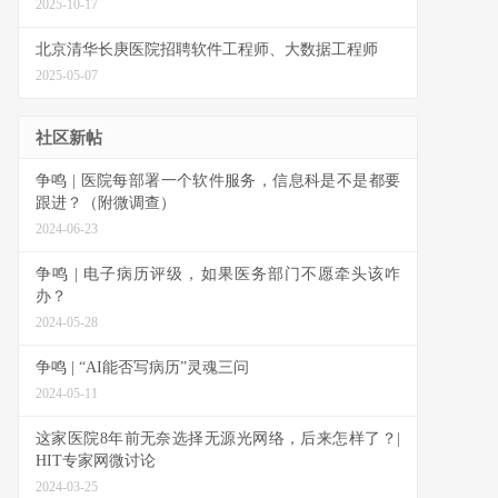
2025-10-17
北京清华长庚医院招聘软件工程师、大数据工程师
2025-05-07
社区新帖
争鸣 | 医院每部署一个软件服务，信息科是不是都要
跟进？（附微调查）
2024-06-23
争鸣 | 电子病历评级，如果医务部门不愿牵头该咋
办？
2024-05-28
争鸣 | “AI能否写病历”灵魂三问
2024-05-11
这家医院8年前无奈选择无源光网络，后来怎样了？|
HIT专家网微讨论
2024-03-25