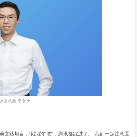
健康总裁 吴文达
吴文达坦言，该踩的“坑”，腾讯都踩过了。“我们一定注意医