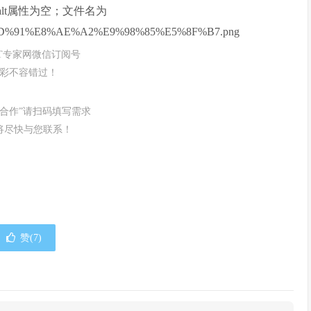
IT专家网微信订阅号
彩不容错过！
务合作”请扫码填写需求
将尽快与您联系！
赞(
7
)