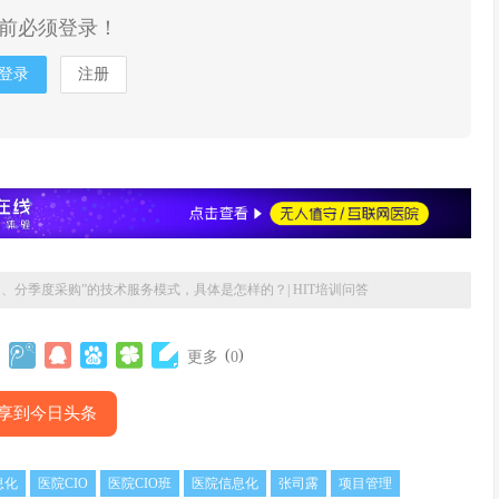
前必须登录！
登录
注册
用、分季度采购”的技术服务模式，具体是怎样的？| HIT培训问答
(
)
更多
0
享到今日头条
息化
医院CIO
医院CIO班
医院信息化
张司露
项目管理