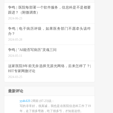
争鸣 | 医院每部署一个软件服务，信息科是不是都要
跟进？（附微调查）
2024-06-23
争鸣 | 电子病历评级，如果医务部门不愿牵头该咋
办？
2024-05-28
争鸣 | “AI能否写病历”灵魂三问
2024-05-11
这家医院8年前无奈选择无源光网络，后来怎样了？|
HIT专家网微讨论
2024-03-25
最新评论
yyds123
2周前 (07-23)说：
写的非常好，很真诚，我也是在医院信息科工作了19
年，走了很多弯路，吃了很多亏，才知道这些。