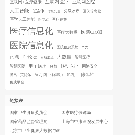
互联网医疗
互联网医院
互联网+医疗健康
人工智能
任连仲
分级诊疗
医保信息化
信息安全
医学人工智能
医疗信创
医疗AI
医疗信息化
医院CIO班
医疗大数据
医院信息化
医院信息系统
华为
南湖HIT论坛
大数据
智慧医疗
回顾展望
移动医疗
电子病历
智慧医院
疫情
网络安全
薛万国
陈金雄
腾讯
英特尔
郑西川
远程医疗
集成平台
链接表
国家卫生健康委员会
国家医疗保障局
国家药品监督管理局
上海市申康医院发展中心
北京市卫生健康大数据与政