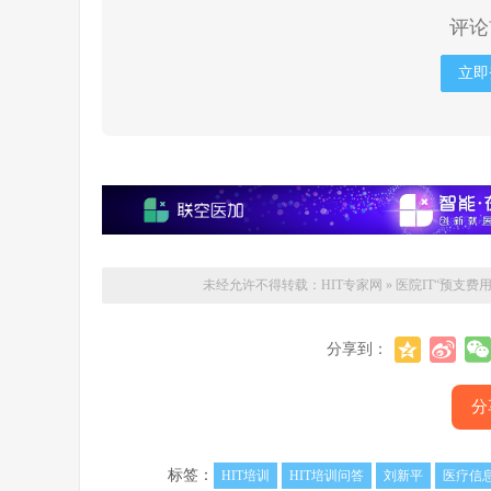
评论
立即
未经允许不得转载：
HIT专家网
»
医院IT“预支费
分享到：
分
标签：
HIT培训
HIT培训问答
刘新平
医疗信