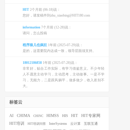
HIT
2个月前 (06-18)说：
您好，请发稿件到zhu_xiaobing@HIT180.com
information
7个月前 (12-28)说：
请问，怎么投稿
程序猿儿也疯狂
1年前 (2025-07-29)说：
是的，这需要院内达成一致，领导层面须支持。
18012186858
1年前 (2025-07-28)说：
非常好，贴合工作实际，有学习借鉴意义。不少年轻
人不愿意主动学习，主动思考，主动做事。一是不学
习，无能力，二是跟风躺平，做多做少，收入差别不
大。
标签云
HIT
HIT专家网
AI
CHIMA
HIMSS
HIS
CHINC
HIT培训
InterSystems
云计算
互联互通
HIT培训问答