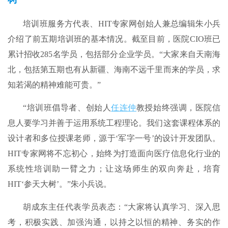
培训班服务方代表、HIT专家网创始人兼总编辑朱小兵
介绍了前五期培训班的基本情况。截至目前，医院CIO班已
累计招收285名学员，包括部分企业学员。“大家来自天南海
北，包括第五期也有从新疆、海南不远千里而来的学员，求
知若渴的精神难能可贵。”
“培训班倡导者、创始人
任连仲
教授始终强调，医院信
息人要学习并善于运用系统工程理论。我们这套课程体系的
设计者和多位授课老师，源于‘军字一号’的设计开发团队。
HIT专家网将不忘初心，始终为打造面向医疗信息化行业的
系统性培训助一臂之力；让这场师生的双向奔赴，培育
HIT‘参天大树’。”朱小兵说。
胡成东主任代表学员表态：“大家将认真学习、深入思
考，积极实践、加强沟通，以持之以恒的精神、务实的作