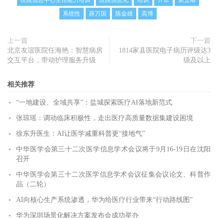
医院信息中心主任能力培训
医院信息化
培训
开班
第五期
系统性
薛万国
陈金雄
高博
上一篇
下一篇
北京友谊医院任海艳：智慧病房
1814家县医院电子病历评级达3
交互平台，带动护理服务升级
级及以上
相关推荐
“一地建设、全域共享”：盐城探索医疗AI落地新范式
张琼瑶：调动临床积极性，走出医疗高质量数据集建设困境
徐东升医生：AI让医学减重科普更“接地气”
中华医学会第三十二次医学信息学术会议将于9月16-19日在沈阳
召开
中华医学会第三十二次医学信息学术会议征集会议论文、科普作
品（二轮）
AI向核心生产系统渗透，华为给医疗行业带来“行动路线图”
华为深圳场景化解决方案发布会成功举办