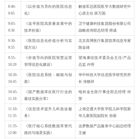
8:40-
《以价值为导向的医院信息
解放军总医院医学大数据研究中
9:05
化》
心原主任 薛万国
9:05-
《追寻医院高质量发展中的
卫宁健康科技集团股份有限公司
9:30
技术价值》
战略咨询部总经理 师成
9:30-
《医院信息化价值分析与实
北京高博医疗集团首席信息专家
9:55
现方法》
陈金雄
9:55-
《价值导向的医院智慧运营
望海康信技术委员会主任/产品
10:20
管理信息化建设》
总监 许明
10:20-
《医院信息系统：赋能与创
华中科技大学信息医学研究所所
10:45
新》
长 张晓祥
10:45-
《国产数据库在医疗行业的
电科金仓医疗事业部总经理 何
11:10
最佳实践分享》
荣
11:10-
《信息技术提升儿科急诊服
上海交通大学医学院儿科学院新
11:35
务》
华儿童医院副院长 孙新
11:35-
《医疗核心系统数据库替代
达梦数据产品服务中心副总经理
12:00
路径与场景实践》
王健