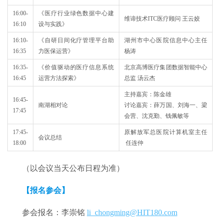
16:00-
《医疗行业绿色数据中心建
维谛技术ITC医疗顾问 王云姣
16:10
设与实践》
16:10-
《自研日间化疗管理平台助
湖州市中心医院信息中心主任
16:35
力医保运营》
杨涛
16:35-
《价值驱动的医疗信息系统
北京高博医疗集团数据智能中心
16:45
运营方法探索》
总监 汤云杰
主持嘉宾：陈金雄
16:45-
南湖相对论
讨论嘉宾：薛万国、刘海一、梁
17:45
会营、沈克勤、钱佩敏等
17:45-
原解放军总医院计算机室主任
会议总结
18:00
任连仲
（以会议当天公布日程为准）
【报名参会】
参会报名：李崇铭
li_chongming@HIT180.com