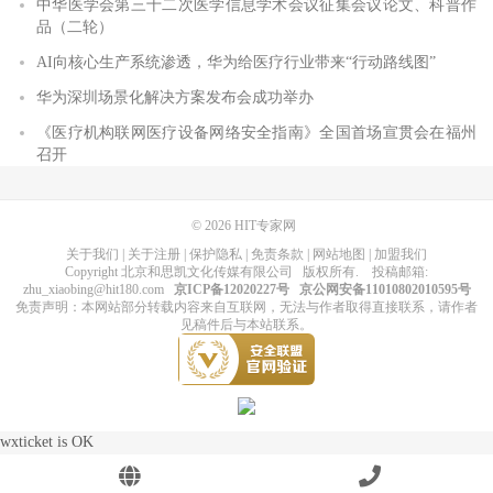
中华医学会第三十二次医学信息学术会议征集会议论文、科普作
品（二轮）
AI向核心生产系统渗透，华为给医疗行业带来“行动路线图”
华为深圳场景化解决方案发布会成功举办
《医疗机构联网医疗设备网络安全指南》全国首场宣贯会在福州
召开
© 2026
HIT专家网
关于我们
|
关于注册
|
保护隐私
|
免责条款
|
网站地图
|
加盟我们
Copyright
北京和思凯文化传媒有限公司
版权所有
. 投稿邮箱:
zhu_xiaobing@hit180.com
京ICP备12020227号
京公网安备11010802010595号
免责声明：本网站部分转载内容来自互联网，无法与作者取得直接联系，请作者
见稿件后与本站联系。
wxticket is OK