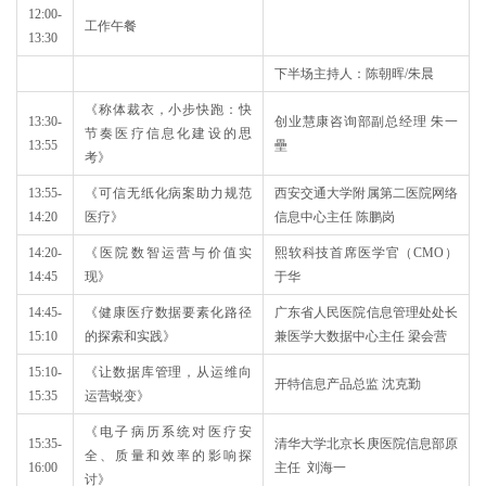
12:00-
工作午餐
13:30
下半场主持人：陈朝晖/朱晨
《称体裁衣，小步快跑：快
13:30-
创业慧康咨询部副总经理 朱一
节奏医疗信息化建设的思
13:55
壘
考》
13:55-
《可信无纸化病案助力规范
西安交通大学附属第二医院网络
14:20
医疗》
信息中心主任 陈鹏岗
14:20-
《医院数智运营与价值实
熙软科技首席医学官（CMO）
14:45
现》
于华
14:45-
《健康医疗数据要素化路径
广东省人民医院信息管理处处长
15:10
的探索和实践》
兼医学大数据中心主任 梁会营
15:10-
《让数据库管理，从运维向
开特信息产品总监 沈克勤
15:35
运营蜕变》
《电子病历系统对医疗安
15:35-
清华大学北京长庚医院信息部原
全、质量和效率的影响探
16:00
主任 刘海一
讨》