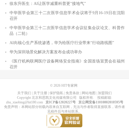
徐东升医生：AI让医学减重科普更“接地气”
中华医学会第三十二次医学信息学术会议将于9月16-19日在沈阳
召开
中华医学会第三十二次医学信息学术会议征集会议论文、科普作
品（二轮）
AI向核心生产系统渗透，华为给医疗行业带来“行动路线图”
华为深圳场景化解决方案发布会成功举办
《医疗机构联网医疗设备网络安全指南》全国首场宣贯会在福州
召开
© 2026
HIT专家网
关于我们
|
关于注册
|
保护隐私
|
免责条款
|
网站地图
|
加盟我们
Copyright
北京和思凯文化传媒有限公司
版权所有
. 投稿邮箱:
zhu_xiaobing@hit180.com
京ICP备12020227号
京公网安备11010802010595号
免责声明：本网站部分转载内容来自互联网，无法与作者取得直接联系，请作者
见稿件后与本站联系。