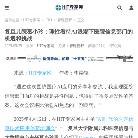
当前位置：
HIT专家网
>
CIO
>
管理视野
>
正文
复旦儿院葛小玲：理性看待AI浪潮下医院信息部门的
机遇和挑战
2025-05-25
来源：
HIT专家网
分类：
管理视野
阅读(3711)
评论(0)
来源：
HIT专家网
作者：李崇铭
“通过这次围绕医疗AI应用的分享和交流，我发现医院
信息部门面对的挑战是共性问题，也得到了很多启发性的答
案。这次会议堪比治愈AI焦虑的一剂良药。”
2025年4月12日，在HIT专家网主办的“
AI时代的医院信
息技术应用创新培训会
”上，
复旦大学附属儿科医院信息与
大数据中心主任葛小玲
重点介绍了
DeepSeek
的应用场景与核