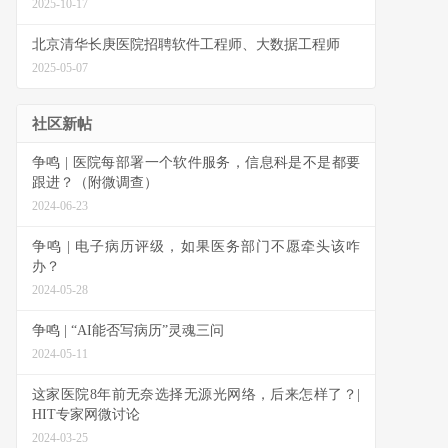
2025-10-17
北京清华长庚医院招聘软件工程师、大数据工程师
2025-05-07
社区新帖
争鸣 | 医院每部署一个软件服务，信息科是不是都要
跟进？（附微调查）
2024-06-23
争鸣 | 电子病历评级，如果医务部门不愿牵头该咋
办？
2024-05-28
争鸣 | “AI能否写病历”灵魂三问
2024-05-11
这家医院8年前无奈选择无源光网络，后来怎样了？|
HIT专家网微讨论
2024-03-25