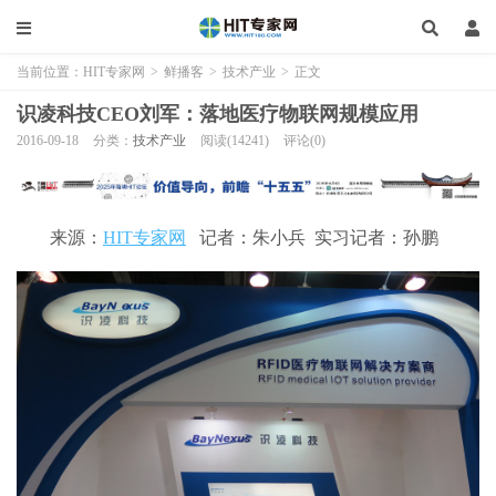
当前位置：
HIT专家网
>
鲜播客
>
技术产业
>
正文
识凌科技CEO刘军：落地医疗物联网规模应用
2016-09-18
分类：
技术产业
阅读(14241)
评论(0)
来源：
HIT专家网
记者：朱小兵 实习记者：孙鹏