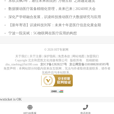
东软汉枫5年，通往未来医院的“万物互联”之路越走越宽
数据驱动医疗装备精细化管理，未来已来 | 2024IHE大会
深化产学研融合发展，识凌科技推动医疗大数据研究与应用
【新年寄语】识凌科技刘军：未来十年是医疗信息化黄金期
宁波一院吴斌：5G物联网在医疗应用的构想
© 2026
HIT专家网
关于我们
|
关于注册
|
保护隐私
|
免责条款
|
网站地图
|
加盟我们
Copyright
北京和思凯文化传媒有限公司
版权所有
. 投稿邮箱:
zhu_xiaobing@hit180.com
京ICP备12020227号
京公网安备11010802010595号
免责声明：本网站部分转载内容来自互联网，无法与作者取得直接联系，请作者
见稿件后与本站联系。
wxticket is OK
HIT180客服
电话咨询