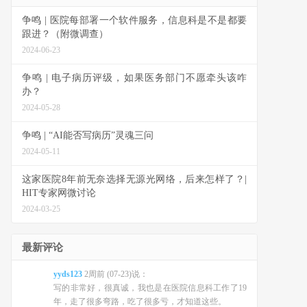
争鸣 | 医院每部署一个软件服务，信息科是不是都要
跟进？（附微调查）
2024-06-23
争鸣 | 电子病历评级，如果医务部门不愿牵头该咋
办？
2024-05-28
争鸣 | “AI能否写病历”灵魂三问
2024-05-11
这家医院8年前无奈选择无源光网络，后来怎样了？|
HIT专家网微讨论
2024-03-25
最新评论
yyds123
2周前 (07-23)说：
写的非常好，很真诚，我也是在医院信息科工作了19
年，走了很多弯路，吃了很多亏，才知道这些。