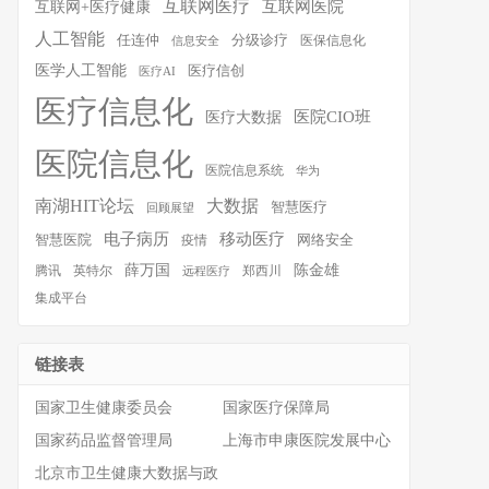
互联网医疗
互联网医院
互联网+医疗健康
人工智能
任连仲
分级诊疗
医保信息化
信息安全
医学人工智能
医疗信创
医疗AI
医疗信息化
医院CIO班
医疗大数据
医院信息化
医院信息系统
华为
南湖HIT论坛
大数据
智慧医疗
回顾展望
移动医疗
电子病历
智慧医院
疫情
网络安全
薛万国
陈金雄
腾讯
英特尔
郑西川
远程医疗
集成平台
链接表
国家卫生健康委员会
国家医疗保障局
国家药品监督管理局
上海市申康医院发展中心
北京市卫生健康大数据与政