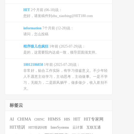
HIT
2个月前 (06-18)说：
您好，请发稿件到zhu_xiaobing@HIT180.com
information
7个月前 (12-28)说：
请问，怎么投稿
程序猿儿也疯狂
1年前 (2025-07-29)说：
是的，这需要院内达成一致，领导层面须支持。
18012186858
1年前 (2025-07-28)说：
非常好，贴合工作实际，有学习借鉴意义。不少年轻
人不愿意主动学习，主动思考，主动做事。一是不学
习，无能力，二是跟风躺平，做多做少，收入差别不
大。
标签云
HIT
HIT专家网
AI
CHIMA
HIMSS
HIS
CHINC
HIT培训
InterSystems
云计算
互联互通
HIT培训问答