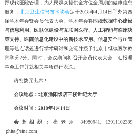
撑现代医院管理，为人民群众提供全方位全周期的健康信息
服务，
北京卫生信息技术协会
定于2018年4月14日举办第四
届学术年会暨会员代表大会。学术年会将围绕
数据中心建设
与信息利用、医联体建设与互联网医疗、人工智能
与临床决
策支持、
医院信息化建设中的新技术应用、信息安全与I
T
管
理
等热点话题进行学术研讨和交流并授予北京市继续医学教
育学分2分。同时，会议期间将召开会员代表大会，汇报理
事会工作并就相关事项进行表决。
请您拨冗出席！
会议地点：
北京渔阳饭店三楼世纪大厅
会议时间：2018年4月
1
4
日
会务组织
：
崔老师 84980641, 13911102389
phita@sina.com