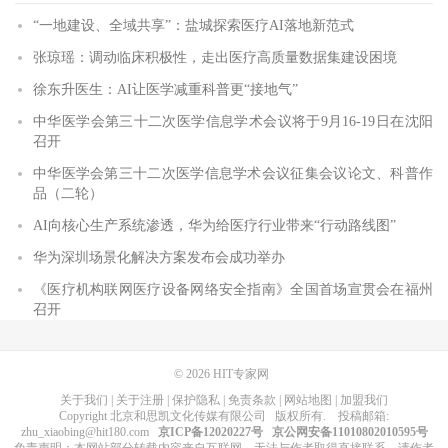
“一地建设、全域共享”：盐城探索医疗AI落地新范式
张琼瑶：调动临床积极性，走出医疗高质量数据集建设困境
徐东升医生：AI让医学减重科普更“接地气”
中华医学会第三十二次医学信息学术会议将于9月16-19日在沈阳
召开
中华医学会第三十二次医学信息学术会议征集会议论文、科普作
品（二轮）
AI向核心生产系统渗透，华为给医疗行业带来“行动路线图”
华为深圳场景化解决方案发布会成功举办
《医疗机构联网医疗设备网络安全指南》全国首场宣贯会在福州
召开
© 2026
HIT专家网
关于我们
|
关于注册
|
保护隐私
|
免责条款
|
网站地图
|
加盟我们
Copyright
北京和思凯文化传媒有限公司
版权所有
. 投稿邮箱:
zhu_xiaobing@hit180.com
京ICP备12020227号
京公网安备11010802010595号
免责声明：本网站部分转载内容来自互联网，无法与作者取得直接联系，请作者