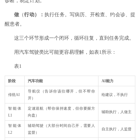
诊断，制定计划。
做
（
行动）：
执行任务。写病历、开检查、约会诊、提
醒患者。
这三个环节形成一个闭环，循环往复，直到任务完成。
用汽车驾驶类比可能更容易理解，如表1所示：
表1
阶段
汽车功能
AI能力
导航仪（告诉你该往哪开，但不帮你
传统AI
给建议，不执行
开）
智能体
定速巡航（帮你保持速度，但你要握方
辅助执行，人做主
L1
向盘）
智能体
辅助驾驶（大部分时间自己开，需要人
自主执行，人监督
L2
监督）