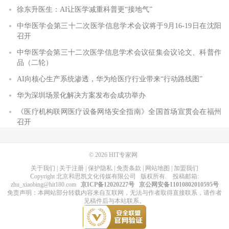
徐东升医生：AI让医学减重科普更“接地气”
中华医学会第三十二次医学信息学术会议将于9月16-19日在沈阳
召开
中华医学会第三十二次医学信息学术会议征集会议论文、科普作
品（二轮）
AI向核心生产系统渗透，华为给医疗行业带来“行动路线图”
华为深圳场景化解决方案发布会成功举办
《医疗机构联网医疗设备网络安全指南》全国首场宣贯会在福州
召开
© 2026
HIT专家网
关于我们
|
关于注册
|
保护隐私
|
免责条款
|
网站地图
|
加盟我们
Copyright
北京和思凯文化传媒有限公司
版权所有
. 投稿邮箱:
zhu_xiaobing@hit180.com
京ICP备12020227号
京公网安备11010802010595号
免责声明：本网站部分转载内容来自互联网，无法与作者取得直接联系，请作者
见稿件后与本站联系。