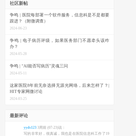
社区新帖
争鸣 | 医院每部署一个软件服务，信息科是不是都要
跟进？（附微调查）
2024-06-23
争鸣 | 电子病历评级，如果医务部门不愿牵头该咋
办？
2024-05-28
争鸣 | “AI能否写病历”灵魂三问
2024-05-11
这家医院8年前无奈选择无源光网络，后来怎样了？|
HIT专家网微讨论
2024-03-25
最新评论
yyds123
3周前 (07-23)说：
写的非常好，很真诚，我也是在医院信息科工作了19