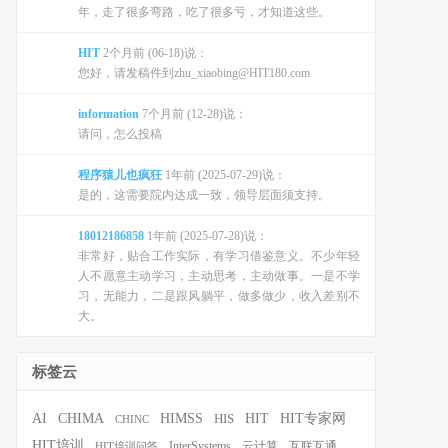
年，走了很多弯路，吃了很多亏，才知道这些。
HIT
2个月前 (06-18)说：
您好，请发稿件到zhu_xiaobing@HIT180.com
information
7个月前 (12-28)说：
请问，怎么投稿
程序猿儿也疯狂
1年前 (2025-07-29)说：
是的，这需要院内达成一致，领导层面须支持。
18012186858
1年前 (2025-07-28)说：
非常好，贴合工作实际，有学习借鉴意义。不少年轻
人不愿意主动学习，主动思考，主动做事。一是不学
习，无能力，二是跟风躺平，做多做少，收入差别不
大。
标签云
HIT
HIT专家网
AI
CHIMA
HIMSS
HIS
CHINC
HIT培训
InterSystems
云计算
互联互通
HIT培训问答