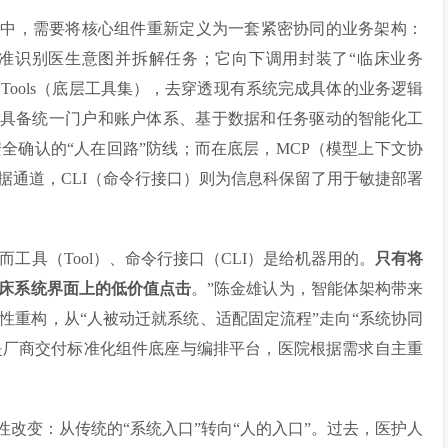
程中，需要将核心组件重新定义为一套紧密协同的业务架构：
，负责精准识别医生意图并拆解任务；它向下调用封装了“临床业务
PI的Tools（底层工具集），去穿透现有系统完成具体的业务逻辑
为具备统一门户和账户体系、基于数据和任务驱动的智能化工
全确认的“人在回路”防线；而在底层，MCP（模型上下文协
据通道，CLI（命令行接口）则为信息科保留了用于敏捷部署
而工具（Tool）、命令行接口（CLI）是给机器用的。
只有将
床系统界面上的低价值点击
。”陈金雄认为，智能体架构带来
性重构，从“人被动迁就系统、适配固定流程”走向“系统协同
能是厂商交付标准化组件底座与编排平台，医院根据需求自主重
改变：从传统的“系统入口”转向“人的入口”。过去，医护人