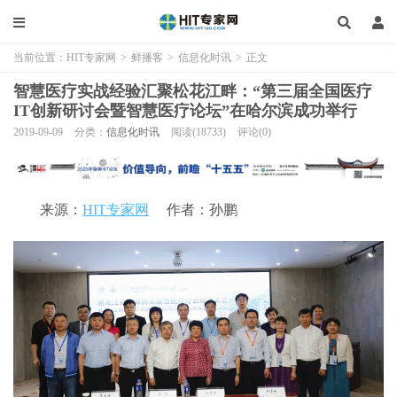
当前位置：
HIT专家网
>
鲜播客
>
信息化时讯
>
正文
智慧医疗实战经验汇聚松花江畔：“第三届全国医疗
IT创新研讨会暨智慧医疗论坛”在哈尔滨成功举行
2019-09-09
分类：
信息化时讯
阅读(18733)
评论(0)
来源：
HIT专家网
作者：孙鹏