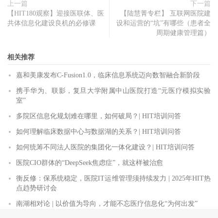
上一篇
下一篇
【HIT180观察】迎接医联体、医
【陆慧菁专栏】 互联网医院建
共体信息化建设良机的必修课
设和运营的“坑”有哪些（患者全
周期健康管理篇）
相关推荐
嘉和美康发布C-Fusion1.0，临床信息系统迈向数智融合新阶段
携手华为、联影，复旦大学附属中山医院打造“元医疗模拟实验
室”
多院区信息化规划难在哪里，如何破局？| HIT培训问答
如何理解临床数据中心与数据湖的关系？| HIT培训问答
如何统筹不同法人医院的集团化一体化建设？| HIT培训问答
医院CIO群体的“DeepSeek焦虑症”，就这样被治愈
衡反修：保系统稳定，医院IT运维管理须持续发力 | 2025年HIT热
点趋势研讨会
南湖相对论 | 以价值为导向，才能不忘医疗信息化“为何出发”