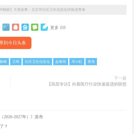
T180独家】大美故事：北京市社区卫生信息化经验进青海
(
)
更多
0
享到今日头条
新峰
王晖
社区卫生信息化
赵春明
邓小虹
青海
下一篇
【高层专访】向着医疗行业快速挺进的联想
26-2027年）》发布
了？