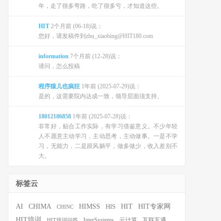
年，走了很多弯路，吃了很多亏，才知道这些。
HIT
2个月前 (06-18)说：
您好，请发稿件到zhu_xiaobing@HIT180.com
information
7个月前 (12-28)说：
请问，怎么投稿
程序猿儿也疯狂
1年前 (2025-07-29)说：
是的，这需要院内达成一致，领导层面须支持。
18012186858
1年前 (2025-07-28)说：
非常好，贴合工作实际，有学习借鉴意义。不少年轻
人不愿意主动学习，主动思考，主动做事。一是不学
习，无能力，二是跟风躺平，做多做少，收入差别不
大。
标签云
HIT
HIT专家网
AI
CHIMA
HIMSS
HIS
CHINC
HIT培训
InterSystems
云计算
互联互通
HIT培训问答