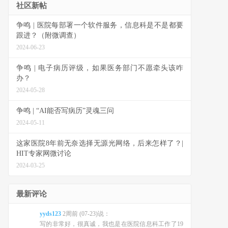
社区新帖
争鸣 | 医院每部署一个软件服务，信息科是不是都要
跟进？（附微调查）
2024-06-23
争鸣 | 电子病历评级，如果医务部门不愿牵头该咋
办？
2024-05-28
争鸣 | “AI能否写病历”灵魂三问
2024-05-11
这家医院8年前无奈选择无源光网络，后来怎样了？|
HIT专家网微讨论
2024-03-25
最新评论
yyds123
2周前 (07-23)说：
写的非常好，很真诚，我也是在医院信息科工作了19