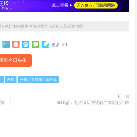
晨专栏】“魏则西事件”折射医疗信息化人员必须“懂医”
(
)
更多
0
享到今日头条
才
朱晨
苏州大学附属儿童医院
下一篇
班暨
陈联忠：电子病历系统转向智能化阶段