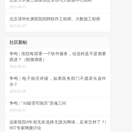
北京大学第三医院信息管理与大数据中心招聘
2025-10-17
北京清华长庚医院招聘软件工程师、大数据工程师
2025-05-07
社区新帖
争鸣 | 医院每部署一个软件服务，信息科是不是都要
跟进？（附微调查）
2024-06-23
争鸣 | 电子病历评级，如果医务部门不愿牵头该咋
办？
2024-05-28
争鸣 | “AI能否写病历”灵魂三问
2024-05-11
这家医院8年前无奈选择无源光网络，后来怎样了？|
HIT专家网微讨论