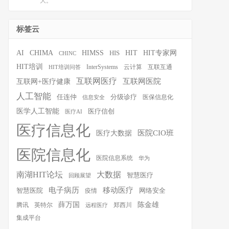
大。
标签云
HIT
HIT专家网
AI
CHIMA
HIMSS
HIS
CHINC
HIT培训
InterSystems
云计算
互联互通
HIT培训问答
互联网医疗
互联网医院
互联网+医疗健康
人工智能
任连仲
分级诊疗
医保信息化
信息安全
医学人工智能
医疗信创
医疗AI
医疗信息化
医院CIO班
医疗大数据
医院信息化
医院信息系统
华为
南湖HIT论坛
大数据
智慧医疗
回顾展望
移动医疗
电子病历
智慧医院
疫情
网络安全
薛万国
陈金雄
腾讯
英特尔
郑西川
远程医疗
集成平台