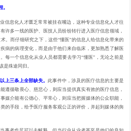
程。
专业信息化人才匮乏常常被挂在嘴边，这种专业信息化人才往
内有许多一线的医护、医技人员纷纷转行进入医疗信息领域，
术。而仔细研究之下，这些“懂医”的信息人给信息化带来的
种疾病的病理变化，而是由于他们来自临床，更加熟悉了解医
程。每一个信息化从业人员都需要去学习“懂医”，无论之前是
该是殊途同归。
在以上三条上全部缺失。
此事件中，涉及的医疗信息的主要是
院能遵循敬畏心、慈悲心，则应当提供真实有效的医疗信息，
当事媒介能有公德心、平常心，则应当把握媒体的公众职能，
之类的手段，给予医疗服务客观公正的评价，并起到媒体的舆
，当事者也尽可以去解释。但当行业从业者甚至是他们的良知