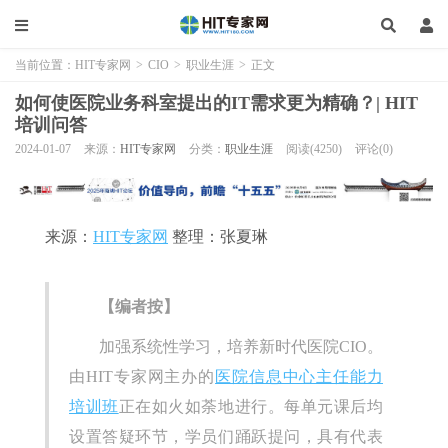
当前位置：
HIT专家网
>
CIO
>
职业生涯
>
正文
如何使医院业务科室提出的IT需求更为精确？| HIT
培训问答
2024-01-07
来源：
HIT专家网
分类：
职业生涯
阅读(4250)
评论(0)
来源：
HIT专家网
整理：张夏琳
【编者按】
加强系统性学习，培养新时代医院CIO。
由HIT专家网主办的
医院信息中心主任能力
培训班
正在如火如荼地进行。每单元课后均
设置答疑环节，学员们踊跃提问，具有代表