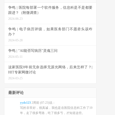
争鸣 | 医院每部署一个软件服务，信息科是不是都要
跟进？（附微调查）
2024-06-23
争鸣 | 电子病历评级，如果医务部门不愿牵头该咋
办？
2024-05-28
争鸣 | “AI能否写病历”灵魂三问
2024-05-11
这家医院8年前无奈选择无源光网络，后来怎样了？|
HIT专家网微讨论
2024-03-25
最新评论
yyds123
2周前 (07-23)说：
写的非常好，很真诚，我也是在医院信息科工作了19
年，走了很多弯路，吃了很多亏，才知道这些。