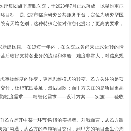
疗集团旗下旗舰医院，于2023年7月正式落成，以疑难重症
战略目标，是北京市临床研究公共服务平台，定位为研究型医
医院有天壤之别，这种特殊定位对信息化提出了更高的要求，
家新建医院，在短短一年内，在医院业务尚未正式运转的情
运营后较好支持各业务的流程和体验，难度非常大，对信息规
考虑事物维度的转变，更是思维模式的转变。乙方关注的是项
限交付，杜绝范围蔓延，最后回款；而甲方关注的是项目更高
粗颗粒度需求——精细化需求——设计方案——实施——验收
而乙方是其中某一环节/阶段的实操者。对我而言，从乙方跟
“跨频”沟通，从乙方的单纯项目交付，到甲方的项目全生命周