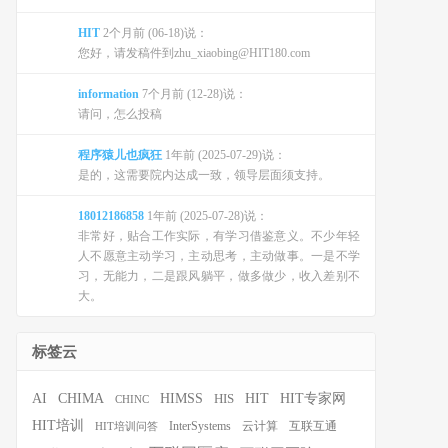
HIT
2个月前 (06-18)说：
您好，请发稿件到zhu_xiaobing@HIT180.com
information
7个月前 (12-28)说：
请问，怎么投稿
程序猿儿也疯狂
1年前 (2025-07-29)说：
是的，这需要院内达成一致，领导层面须支持。
18012186858
1年前 (2025-07-28)说：
非常好，贴合工作实际，有学习借鉴意义。不少年轻
人不愿意主动学习，主动思考，主动做事。一是不学
习，无能力，二是跟风躺平，做多做少，收入差别不
大。
标签云
HIT
HIT专家网
AI
CHIMA
HIMSS
HIS
CHINC
HIT培训
InterSystems
云计算
互联互通
HIT培训问答