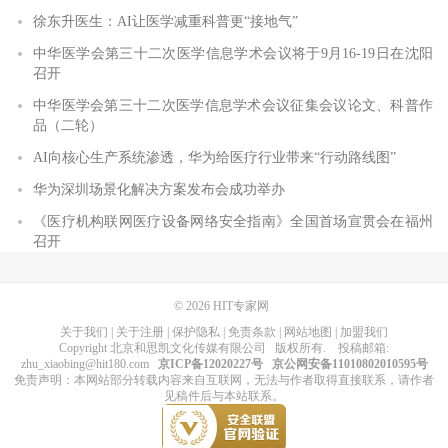
徐东升医生：AI让医学减重科普更“接地气”
中华医学会第三十二次医学信息学术会议将于9月16-19日在沈阳
召开
中华医学会第三十二次医学信息学术会议征集会议论文、科普作
品（二轮）
AI向核心生产系统渗透，华为给医疗行业带来“行动路线图”
华为深圳场景化解决方案发布会成功举办
《医疗机构联网医疗设备网络安全指南》全国首场宣贯会在福州
召开
© 2026
HIT专家网
关于我们
|
关于注册
|
保护隐私
|
免责条款
|
网站地图
|
加盟我们
Copyright
北京和思凯文化传媒有限公司
版权所有
. 投稿邮箱:
zhu_xiaobing@hit180.com
京ICP备12020227号
京公网安备11010802010595号
免责声明：本网站部分转载内容来自互联网，无法与作者取得直接联系，请作者
见稿件后与本站联系。