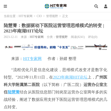
当前位置：
HIT专家网
>
CIO
>
管理视野
>
正文
陆慧菁：数据驱动下医院运营管理思维模式的转变 |
2023年南湖HIT论坛
2023-12-11
来源：
HIT专家网
分类：
管理视野
阅读(8241)
评论(0)
来源：
HIT专家网
作者：孙婧 整理
“流程优化只是信息化建设，思维模式改变才是数字化
转型。”2023年11月11日，在
2023年南湖HIT论坛
上，
广州医
科大学附属第二医院
（以下简称：广医二院）
运营办公室主
任
陆慧菁
结合从医院信息部门转岗至运营办公室两年多的实
战经验，阐述了数据应用支持下医院运营管理思维模式的几
点转变。