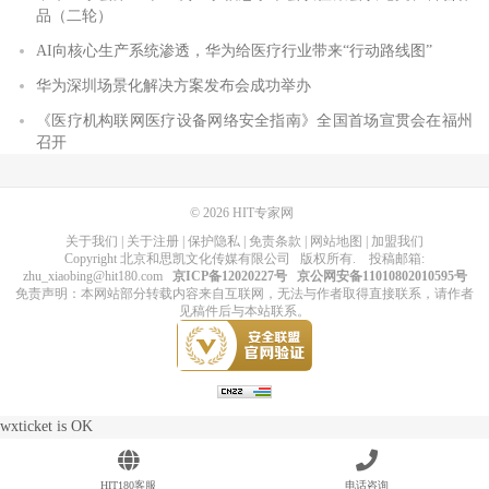
品（二轮）
AI向核心生产系统渗透，华为给医疗行业带来“行动路线图”
华为深圳场景化解决方案发布会成功举办
《医疗机构联网医疗设备网络安全指南》全国首场宣贯会在福州
召开
© 2026
HIT专家网
关于我们
|
关于注册
|
保护隐私
|
免责条款
|
网站地图
|
加盟我们
Copyright
北京和思凯文化传媒有限公司
版权所有
. 投稿邮箱:
zhu_xiaobing@hit180.com
京ICP备12020227号
京公网安备11010802010595号
免责声明：本网站部分转载内容来自互联网，无法与作者取得直接联系，请作者
见稿件后与本站联系。
wxticket is OK
HIT180客服
电话咨询