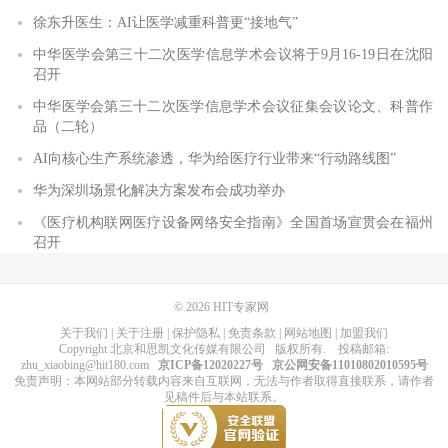
徐东升医生：AI让医学减重科普更“接地气”
中华医学会第三十二次医学信息学术会议将于9月16-19日在沈阳
召开
中华医学会第三十二次医学信息学术会议征集会议论文、科普作
品（二轮）
AI向核心生产系统渗透，华为给医疗行业带来“行动路线图”
华为深圳场景化解决方案发布会成功举办
《医疗机构联网医疗设备网络安全指南》全国首场宣贯会在福州
召开
© 2026
HIT专家网
关于我们
|
关于注册
|
保护隐私
|
免责条款
|
网站地图
|
加盟我们
Copyright
北京和思凯文化传媒有限公司
版权所有
. 投稿邮箱:
zhu_xiaobing@hit180.com
京ICP备12020227号
京公网安备11010802010595号
免责声明：本网站部分转载内容来自互联网，无法与作者取得直接联系，请作者
见稿件后与本站联系。