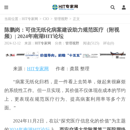
当前位置：
HIT专家网
>
CIO
>
管理视野
>
正文
陈鹏岗：可信无纸化病案建设助力规范医疗（附视
频）| 2024年南湖HIT论坛
2024-12-12
来源：
HIT专家网
分类：
管理视野
阅读(5125)
评论(0)
来源：
HIT专家网
作者：龚晨 整理
“病案无纸化归档，是一件看上去简单，做起来很麻烦
的系统性工作。但一旦实现，其价值不仅体现在成本的节约
上，更表现在规范医疗行为、提高病案利用率等多个方
面。”
2024年11月2日，在以“探究医疗信息化的价值”为主题
的
2024年南湖HIT论坛
上
，西安交通大学附属第二医院网络