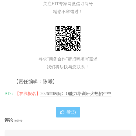
关注HIT专家网微信订阅号
精彩不容错过！
寻求“商务合作”请扫码填写需求
我们将尽快与您联系！
【责任编辑：陈曦】
AD：
【在线报名】
2026年医院CIO能力培训班火热招生中
赞(
3
)
评论
抢沙发